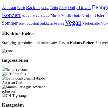
Evange
Aussaat
Backen
Daily Dozen
Bach
Cello
Chor
Bücher
Konzert
Ostern
Musik
Musikschule
Neujahr
Mesembs
Mittagsblumen
Vegan
Sommer
Substrat
Sukkulente
Violoncello
Vog
Sonne
Teich
Stachelig, persönlich und informativ. Das ist
Kaktus-Fieber
. Seit me
Impressionen
Kategorien