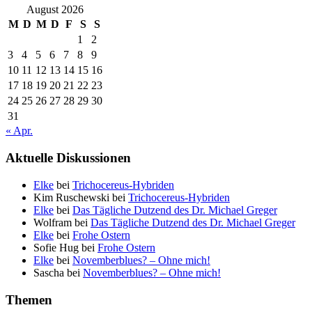
August 2026
M
D
M
D
F
S
S
1
2
3
4
5
6
7
8
9
10
11
12
13
14
15
16
17
18
19
20
21
22
23
24
25
26
27
28
29
30
31
« Apr.
Aktuelle Diskussionen
Elke
bei
Trichocereus-Hybriden
Kim Ruschewski
bei
Trichocereus-Hybriden
Elke
bei
Das Tägliche Dutzend des Dr. Michael Greger
Wolfram
bei
Das Tägliche Dutzend des Dr. Michael Greger
Elke
bei
Frohe Ostern
Sofie Hug
bei
Frohe Ostern
Elke
bei
Novemberblues? – Ohne mich!
Sascha
bei
Novemberblues? – Ohne mich!
Themen