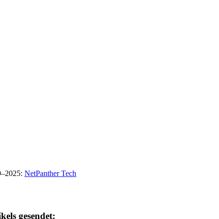
9–2025:
NetPanther Tech
kels gesendet: