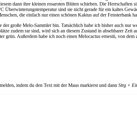
sem dann ihre kleinen rosaroten Blüten schieben. Die Herrschaften sind
C Überwinterungstemperatur sind sie nicht gerade für ein kaltes Gewäc
Menschen, die einfach nur einen schönen Kaktus auf der Fensterbank h
de der große Melo-Sammler bin. Tatsächlich habe ich bisher auch nur 
ze zudem rar sind, wird sich an diesem Zustand in absehbarer Zeit auc
ter grün. Außerdem habe ich noch einen Melocactus ernestii, von dem z
e melden, indem du den Text mit der Maus markierst und dann
Strg + Ei