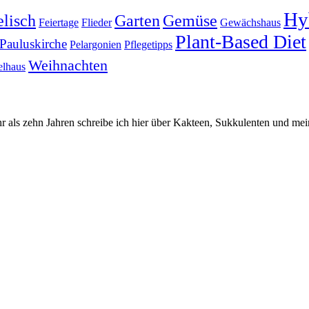
Hy
lisch
Garten
Gemüse
Feiertage
Flieder
Gewächshaus
Plant-Based Diet
Pauluskirche
Pelargonien
Pflegetipps
Weihnachten
elhaus
hr als zehn Jahren schreibe ich hier über Kakteen, Sukkulenten und mei