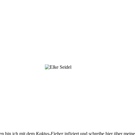
ren bin ich mit dem
Kaktus-Fieber
infiziert und schreibe hier über mein