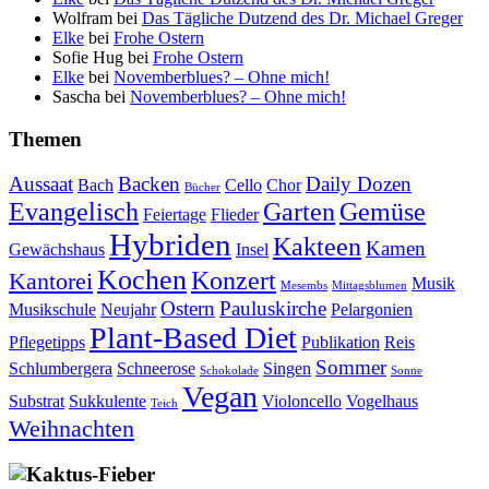
Wolfram
bei
Das Tägliche Dutzend des Dr. Michael Greger
Elke
bei
Frohe Ostern
Sofie Hug
bei
Frohe Ostern
Elke
bei
Novemberblues? – Ohne mich!
Sascha
bei
Novemberblues? – Ohne mich!
Themen
Aussaat
Backen
Daily Dozen
Bach
Cello
Chor
Bücher
Evangelisch
Garten
Gemüse
Feiertage
Flieder
Hybriden
Kakteen
Kamen
Gewächshaus
Insel
Kochen
Konzert
Kantorei
Musik
Mesembs
Mittagsblumen
Ostern
Pauluskirche
Musikschule
Neujahr
Pelargonien
Plant-Based Diet
Pflegetipps
Publikation
Reis
Sommer
Schlumbergera
Schneerose
Singen
Schokolade
Sonne
Vegan
Substrat
Sukkulente
Violoncello
Vogelhaus
Teich
Weihnachten