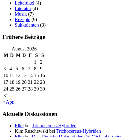
Leitartikel
(4)
Literatur
(4)
Musik
(7)
Rezepte
(9)
Sukkulenten
(3)
Frühere Beiträge
August 2026
M
D
M
D
F
S
S
1
2
3
4
5
6
7
8
9
10
11
12
13
14
15
16
17
18
19
20
21
22
23
24
25
26
27
28
29
30
31
« Apr.
Aktuelle Diskussionen
Elke
bei
Trichocereus-Hybriden
Kim Ruschewski
bei
Trichocereus-Hybriden
Elke
bei
Das Tägliche Dutzend des Dr. Michael Greger