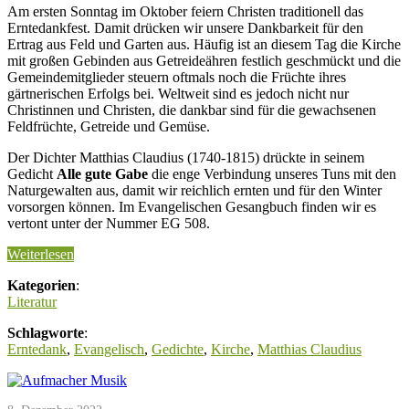
Am ersten Sonntag im Oktober feiern Christen traditionell das
Erntedankfest. Damit drücken wir unsere Dankbarkeit für den
Ertrag aus Feld und Garten aus. Häufig ist an diesem Tag die Kirche
mit großen Gebinden aus Getreideähren festlich geschmückt und die
Gemeindemitglieder steuern oftmals noch die Früchte ihres
gärtnerischen Erfolgs bei. Weltweit sind es jedoch nicht nur
Christinnen und Christen, die dankbar sind für die gewachsenen
Feldfrüchte, Getreide und Gemüse.
Der Dichter Matthias Claudius (1740-1815) drückte in seinem
Gedicht
Alle gute Gabe
die enge Verbindung unseres Tuns mit den
Naturgewalten aus, damit wir reichlich ernten und für den Winter
vorsorgen können. Im Evangelischen Gesangbuch finden wir es
vertont unter der Nummer EG 508.
Weiterlesen
Kategorien
:
Literatur
Schlagworte
:
Erntedank
,
Evangelisch
,
Gedichte
,
Kirche
,
Matthias Claudius