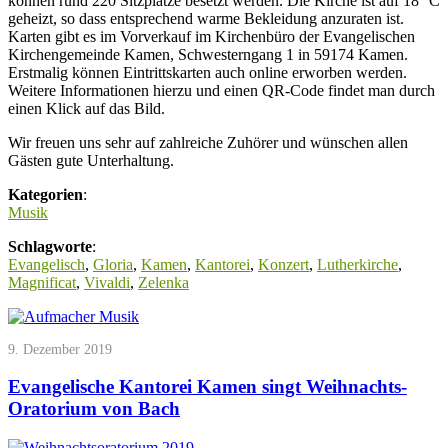
können rund 220 Sitzplätze besetzt werden. Die Kirche ist auf 18 °C
geheizt, so dass entsprechend warme Bekleidung anzuraten ist.
Karten gibt es im Vorverkauf im Kirchenbüro der Evangelischen
Kirchengemeinde Kamen, Schwesterngang 1 in 59174 Kamen.
Erstmalig können Eintrittskarten auch online erworben werden.
Weitere Informationen hierzu und einen QR-Code findet man durch
einen Klick auf das Bild.
Wir freuen uns sehr auf zahlreiche Zuhörer und wünschen allen
Gästen gute Unterhaltung.
Kategorien
:
Musik
Schlagworte
:
Evangelisch
,
Gloria
,
Kamen
,
Kantorei
,
Konzert
,
Lutherkirche
,
Magnificat
,
Vivaldi
,
Zelenka
9. Dezember 2019
Evangelische Kantorei Kamen singt Weihnachts-
Oratorium von Bach