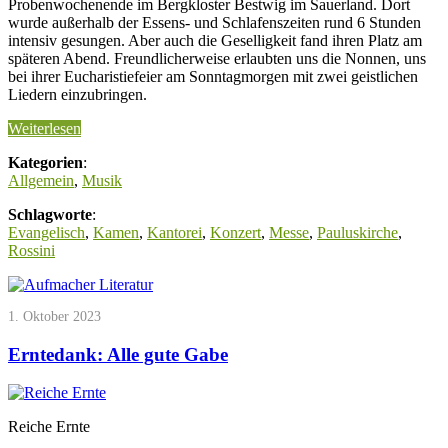
Probenwochenende im Bergkloster Bestwig im Sauerland. Dort
wurde außerhalb der Essens- und Schlafenszeiten rund 6 Stunden
intensiv gesungen. Aber auch die Geselligkeit fand ihren Platz am
späteren Abend. Freundlicherweise erlaubten uns die Nonnen, uns
bei ihrer Eucharistiefeier am Sonntagmorgen mit zwei geistlichen
Liedern einzubringen.
Weiterlesen
Kategorien
:
Allgemein
,
Musik
Schlagworte
:
Evangelisch
,
Kamen
,
Kantorei
,
Konzert
,
Messe
,
Pauluskirche
,
Rossini
1. Oktober 2023
Erntedank: Alle gute Gabe
Reiche Ernte