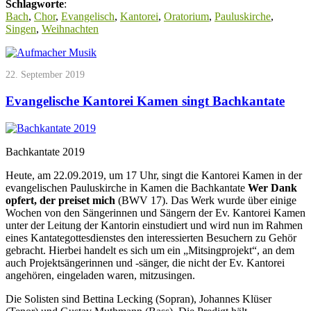
Schlagworte
:
Bach
,
Chor
,
Evangelisch
,
Kantorei
,
Oratorium
,
Pauluskirche
,
Singen
,
Weihnachten
22. September 2019
Evangelische Kantorei Kamen singt Bachkantate
Bachkantate 2019
Heute, am 22.09.2019, um 17 Uhr, singt die Kantorei Kamen in der
evangelischen Pauluskirche in Kamen die Bachkantate
Wer Dank
opfert, der preiset mich
(BWV 17). Das Werk wurde über einige
Wochen von den Sängerinnen und Sängern der Ev. Kantorei Kamen
unter der Leitung der Kantorin einstudiert und wird nun im Rahmen
eines Kantategottesdienstes den interessierten Besuchern zu Gehör
gebracht. Hierbei handelt es sich um ein „Mitsingprojekt“, an dem
auch Projektsängerinnen und -sänger, die nicht der Ev. Kantorei
angehören, eingeladen waren, mitzusingen.
Die Solisten sind Bettina Lecking (Sopran), Johannes Klüser