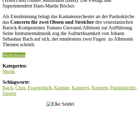
(Tenor) und Gustav Muthmann (Bass). Die Predigt hält
Superintendent Hans-Martin Böcker.
Als Einstimmung bringt das Kantatenorchester an der Pauluskirche
das
Concerto für zwei Oboen und Streicher
des venezianischen
Barock-Komponisten Tomaso Giovanni Albinoni zur Aufführung.
Seine Instrumentalmusik zog die Aufmerksamkeit von Johann
Sebastian Bach auf sich, der mindestens zwei Fugen zu Albinonis
Themen schrieb.
Weiterlesen
Kategorien
:
Musik
Schlagworte
:
Bach
,
Chor
,
Evangelisch
,
Kantate
,
Kantorei
,
Konzert
,
Pauluskirche
,
Singen