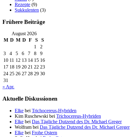
Rezepte
(9)
Sukkulenten
(3)
Frühere Beiträge
August 2026
M
D
M
D
F
S
S
1
2
3
4
5
6
7
8
9
10
11
12
13
14
15
16
17
18
19
20
21
22
23
24
25
26
27
28
29
30
31
« Apr.
Aktuelle Diskussionen
Elke
bei
Trichocereus-Hybriden
Kim Ruschewski
bei
Trichocereus-Hybriden
Elke
bei
Das Tägliche Dutzend des Dr. Michael Greger
Wolfram
bei
Das Tägliche Dutzend des Dr. Michael Greger
Elke
bei
Frohe Ostern