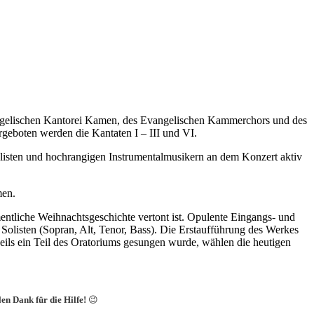
angelischen Kantorei Kamen, des Evangelischen Kammerchors und des
rgeboten werden die Kantaten I – III und VI.
olisten und hochrangigen Instrumentalmusikern an dem Konzert aktiv
men.
mentliche Weihnachtsgeschichte vertont ist. Opulente Eingangs- und
Solisten (Sopran, Alt, Tenor, Bass). Die Erstaufführung des Werkes
eils ein Teil des Oratoriums gesungen wurde, wählen die heutigen
len Dank für die Hilfe!
😉