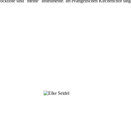
lockflöte sind "meine" Instrumente. Im evangelischen Kirchenchor sing