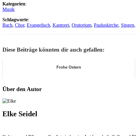
Kategorien
:
Musik
Schlagworte
:
Bach
,
Chor
,
Evangelisch
,
Kantorei
,
Oratorium
,
Pauluskirche
,
Singen
Diese Beiträge könnten dir auch gefallen:
Frohe Ostern
Über den Autor
Elke Seidel