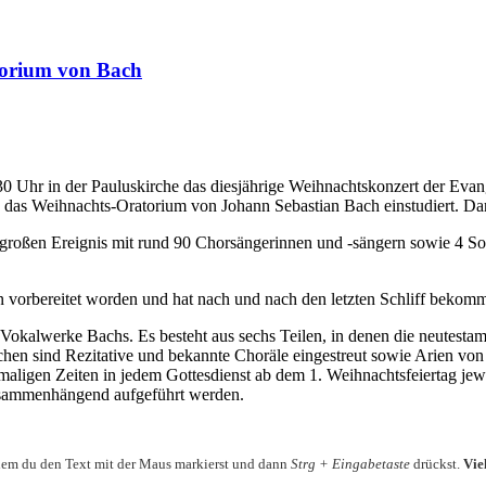
torium von Bach
 Uhr in der Pauluskirche das diesjährige Weihnachtskonzert der Ev
e das Weihnachts-Oratorium von Johann Sebastian Bach einstudiert. Da
m großen Ereignis mit rund 90 Chorsängerinnen und -sängern sowie 4 S
en vorbereitet worden und hat nach und nach den letzten Schliff bekom
 Vokalwerke Bachs. Es besteht aus sechs Teilen, in denen die neutesta
en sind Rezitative und bekannte Choräle eingestreut sowie Arien von 
aligen Zeiten in jedem Gottesdienst ab dem 1. Weihnachtsfeiertag jew
zusammenhängend aufgeführt werden.
ndem du den Text mit der Maus markierst und dann
Strg + Eingabetaste
drückst.
Vie