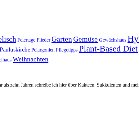
Hy
lisch
Garten
Gemüse
Feiertage
Flieder
Gewächshaus
Plant-Based Diet
Pauluskirche
Pelargonien
Pflegetipps
Weihnachten
elhaus
hr als zehn Jahren schreibe ich hier über Kakteen, Sukkulenten und mei