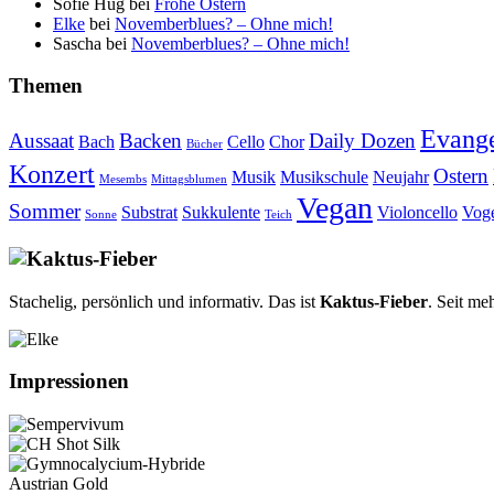
Sofie Hug
bei
Frohe Ostern
Elke
bei
Novemberblues? – Ohne mich!
Sascha
bei
Novemberblues? – Ohne mich!
Themen
Evange
Aussaat
Backen
Daily Dozen
Bach
Cello
Chor
Bücher
Konzert
Ostern
Musik
Musikschule
Neujahr
Mesembs
Mittagsblumen
Vegan
Sommer
Substrat
Sukkulente
Violoncello
Vog
Sonne
Teich
Stachelig, persönlich und informativ. Das ist
Kaktus-Fieber
. Seit me
Impressionen