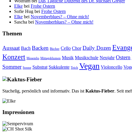
Wolfram
bei
Das Tägliche Dutzend des Dr. Michael Greger
Elke
bei
Frohe Ostern
Sofie Hug
bei
Frohe Ostern
Elke
bei
Novemberblues? – Ohne mich!
Sascha
bei
Novemberblues? – Ohne mich!
Themen
Evange
Aussaat
Backen
Daily Dozen
Bach
Cello
Chor
Bücher
Konzert
Ostern
Musik
Musikschule
Neujahr
Mesembs
Mittagsblumen
Vegan
Sommer
Substrat
Sukkulente
Violoncello
Vog
Sonne
Teich
Stachelig, persönlich und informativ. Das ist
Kaktus-Fieber
. Seit me
Impressionen