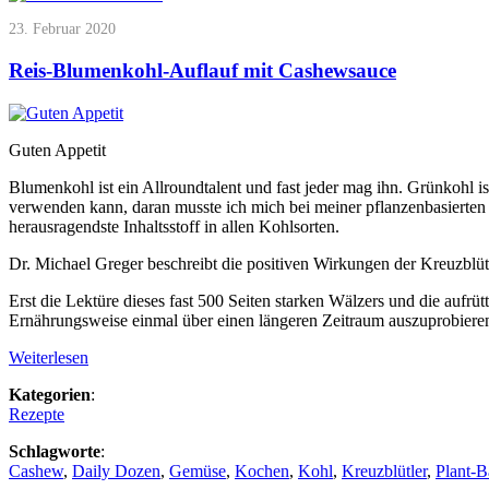
23. Februar 2020
Reis-Blumenkohl-Auflauf mit Cashewsauce
Guten Appetit
Blumenkohl ist ein Allroundtalent und fast jeder mag ihn. Grünkohl is
verwenden kann, daran musste ich mich bei meiner pflanzenbasierte
herausragendste Inhaltsstoff in allen Kohlsorten.
Dr. Michael Greger beschreibt die positiven Wirkungen der Kreuzblü
Erst die Lektüre dieses fast 500 Seiten starken Wälzers und die auf
Ernährungsweise einmal über einen längeren Zeitraum auszuprobiere
Weiterlesen
Kategorien
:
Rezepte
Schlagworte
:
Cashew
,
Daily Dozen
,
Gemüse
,
Kochen
,
Kohl
,
Kreuzblütler
,
Plant-B