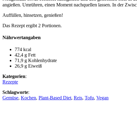
angießen. Umrühren, einen Moment nachquellen lassen. In der Zwisch
Auffüllen, hinsetzen, genießen!
Das Rezept ergibt 2 Portionen.
Nährwertangaben
774 kcal
42,4 g Fett
71,9 g Kohlenhydrate
26,9 g Eiweiß
Kategorien
:
Rezepte
Schlagworte
:
Gemüse
,
Kochen
,
Plant-Based Diet
,
Reis
,
Tofu
,
Vegan