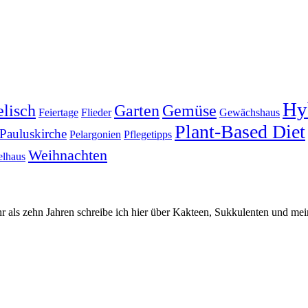
Hy
lisch
Garten
Gemüse
Feiertage
Flieder
Gewächshaus
Plant-Based Diet
Pauluskirche
Pelargonien
Pflegetipps
Weihnachten
elhaus
hr als zehn Jahren schreibe ich hier über Kakteen, Sukkulenten und mei