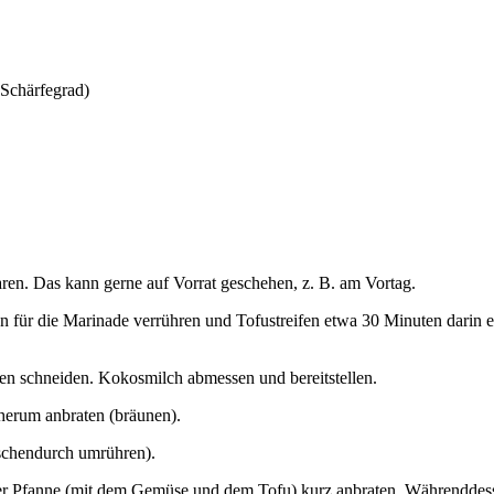
 Schärfegrad)
ren. Das kann gerne auf Vorrat geschehen, z. B. am Vortag.
en für die Marinade verrühren und Tofustreifen etwa 30 Minuten darin
en schneiden. Kokosmilch abmessen und bereitstellen.
herum anbraten (bräunen).
ischendurch umrühren).
er Pfanne (mit dem Gemüse und dem Tofu) kurz anbraten. Währenddess