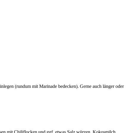
 einlegen (rundum mit Marinade bedecken). Gerne auch länger oder
en mit Chiliflocken und ggf. etwas Salz würzen. Kokosmilch