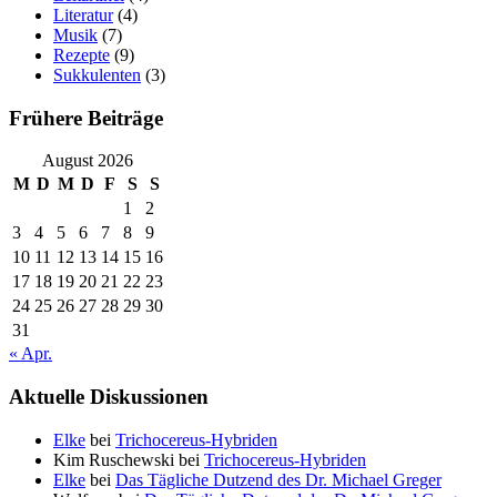
Literatur
(4)
Musik
(7)
Rezepte
(9)
Sukkulenten
(3)
Frühere Beiträge
August 2026
M
D
M
D
F
S
S
1
2
3
4
5
6
7
8
9
10
11
12
13
14
15
16
17
18
19
20
21
22
23
24
25
26
27
28
29
30
31
« Apr.
Aktuelle Diskussionen
Elke
bei
Trichocereus-Hybriden
Kim Ruschewski
bei
Trichocereus-Hybriden
Elke
bei
Das Tägliche Dutzend des Dr. Michael Greger