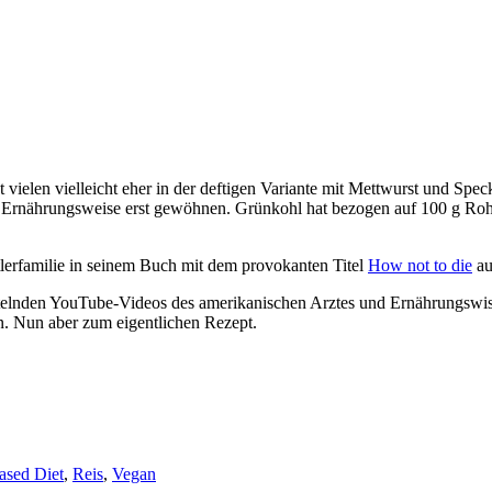
t vielen vielleicht eher in der deftigen Variante mit Mettwurst und Sp
n Ernährungsweise erst gewöhnen. Grünkohl hat bezogen auf 100 g Roh
tlerfamilie in seinem Buch mit dem provokanten Titel
How not to die
au
rüttelnden YouTube-Videos des amerikanischen Arztes und Ernährungswis
n. Nun aber zum eigentlichen Rezept.
ased Diet
,
Reis
,
Vegan