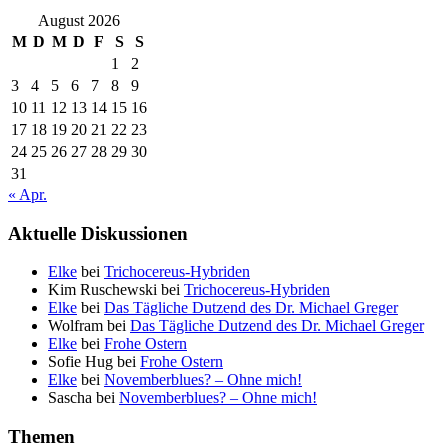
August 2026
M
D
M
D
F
S
S
1
2
3
4
5
6
7
8
9
10
11
12
13
14
15
16
17
18
19
20
21
22
23
24
25
26
27
28
29
30
31
« Apr.
Aktuelle Diskussionen
Elke
bei
Trichocereus-Hybriden
Kim Ruschewski
bei
Trichocereus-Hybriden
Elke
bei
Das Tägliche Dutzend des Dr. Michael Greger
Wolfram
bei
Das Tägliche Dutzend des Dr. Michael Greger
Elke
bei
Frohe Ostern
Sofie Hug
bei
Frohe Ostern
Elke
bei
Novemberblues? – Ohne mich!
Sascha
bei
Novemberblues? – Ohne mich!
Themen