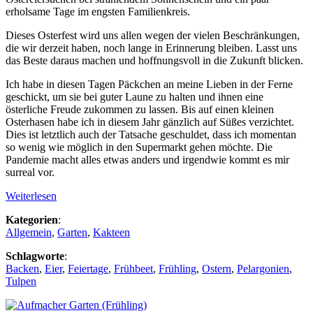
erholsame Tage im engsten Familienkreis.
Dieses Osterfest wird uns allen wegen der vielen Beschränkungen,
die wir derzeit haben, noch lange in Erinnerung bleiben. Lasst uns
das Beste daraus machen und hoffnungsvoll in die Zukunft blicken.
Ich habe in diesen Tagen Päckchen an meine Lieben in der Ferne
geschickt, um sie bei guter Laune zu halten und ihnen eine
österliche Freude zukommen zu lassen. Bis auf einen kleinen
Osterhasen habe ich in diesem Jahr gänzlich auf Süßes verzichtet.
Dies ist letztlich auch der Tatsache geschuldet, dass ich momentan
so wenig wie möglich in den Supermarkt gehen möchte. Die
Pandemie macht alles etwas anders und irgendwie kommt es mir
surreal vor.
Weiterlesen
Kategorien
:
Allgemein
,
Garten
,
Kakteen
Schlagworte
:
Backen
,
Eier
,
Feiertage
,
Frühbeet
,
Frühling
,
Ostern
,
Pelargonien
,
Tulpen