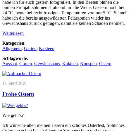
habe ich für euch gestern fotografiert. In den Beeten blühen die
bunten Frühjahrsblumen strahlend um die Wette. Gestern noch bei
24 °C, heute bei recht frostigen Temperaturen von nur 5 °C. Schnell
habe ich die bereits ausgewilderten Pelargonien wieder ins
Gewächshaus zurück getragen, damit sie keinen Schaden nehmen.
Weiterlesen
Kategorien
:
Allgemein
,
Garten
,
Kakteen
Schlagworte
:
Aussaat
,
Garten
,
Gewächshaus
,
Kakteen
,
Knospen
,
Ostern
11. April 2020
Frohe Ostern
Wie geht’s?
Ich wünsche allen meinen Lesern ein schönes Osterfest, fröhliches
Ostereiersuchen bei strahlendem Sonnenschein und ein paar