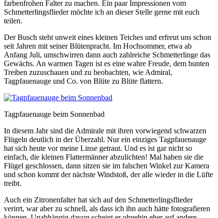
farbenfrohen Falter zu machen. Ein paar Impressionen vom
Schmetterlingsflieder möchte ich an dieser Stelle gerne mit euch
teilen.
Der Busch steht unweit eines kleinen Teiches und erfreut uns schon
seit Jahren mit seiner Blütenpracht. Im Hochsommer, etwa ab
Anfang Juli, umschwirren dann auch zahlreiche Schmetterlinge das
Gewächs. An warmen Tagen ist es eine wahre Freude, dem bunten
Treiben zuzuschauen und zu beobachten, wie Admiral,
Tagpfauenauge und Co. von Blüte zu Blüte flattern.
Tagpfauenauge beim Sonnenbad
In diesem Jahr sind die Admirale mit ihren vorwiegend schwarzen
Flügeln deutlich in der Überzahl. Nur ein einziges Tagpfauenauge
hat sich heute vor meine Linse getraut. Und es ist gar nicht so
einfach, die kleinen Flattermänner abzulichten! Mal haben sie die
Flügel geschlossen, dann sitzen sie im falschen Winkel zur Kamera
und schon kommt der nächste Windstoß, der alle wieder in die Lüfte
treibt.
Auch ein Zitronenfalter hat sich auf den Schmetterlingsflieder
verirrt, war aber zu schnell, als dass ich ihn auch hätte fotografieren
können. Unabhängig davon scheint er ohnehin eher auf andere