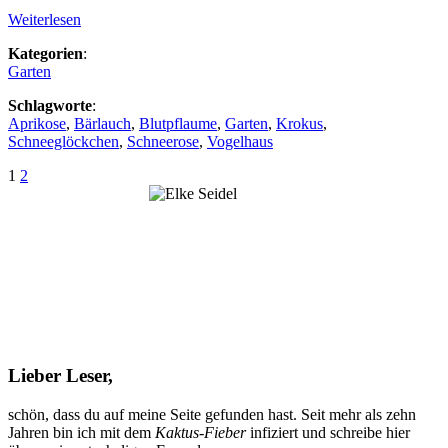
Weiterlesen
Kategorien
:
Garten
Schlagworte
:
Aprikose
,
Bärlauch
,
Blutpflaume
,
Garten
,
Krokus
,
Schneeglöckchen
,
Schneerose
,
Vogelhaus
Seitennummerierung
1
2
der
Beiträge
Lieber Leser,
schön, dass du auf meine Seite gefunden hast. Seit mehr als zehn
Jahren bin ich mit dem
Kaktus-Fieber
infiziert und schreibe hier