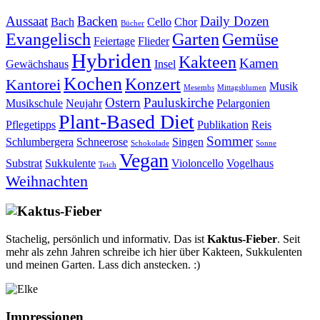
Aussaat
Backen
Daily Dozen
Bach
Cello
Chor
Bücher
Evangelisch
Garten
Gemüse
Feiertage
Flieder
Hybriden
Kakteen
Kamen
Gewächshaus
Insel
Kochen
Konzert
Kantorei
Musik
Mesembs
Mittagsblumen
Ostern
Pauluskirche
Musikschule
Neujahr
Pelargonien
Plant-Based Diet
Pflegetipps
Publikation
Reis
Sommer
Schlumbergera
Schneerose
Singen
Schokolade
Sonne
Vegan
Substrat
Sukkulente
Violoncello
Vogelhaus
Teich
Weihnachten
Stachelig, persönlich und informativ. Das ist
Kaktus-Fieber
. Seit
mehr als zehn Jahren schreibe ich hier über Kakteen, Sukkulenten
und meinen Garten. Lass dich anstecken. :)
Impressionen